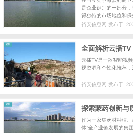
在当今竞争激烈的商业
是企业识别的一部分，
得独特的市场地位和保
标呢？本文将为您提供
裕安信息网
发布于 202
完成商标的购买和注册
品或服务与他人商品或服务
信
资讯
全面解析云播T
云播TV是一款智能视
视资源和个性化推荐，
裕安信息网
发布于 202
息
资讯
探索蒙药创新与
业链发展模式
作为一家集药材种植、
体”全产业链发展的集