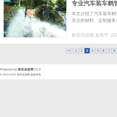
专业汽车装车鹤
本文介绍了汽车装车鹤
关注的材料、定制服务
裕安信息网
发布于 202
<<
1
2
3
4
5
6
7
8
Powered by
裕安信息网
X1.0
© 2015-2020
裕安信息网
版权所有