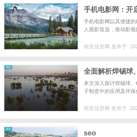
资讯
手机电影网：开
手机电影网以其便捷的
人观影首选，推动影视娱
裕安信息网
发布于 202
资讯
全面解析焊锡球、
造中的应用与优
本文深入探讨焊锡球、
子制造中的应用及环保优
裕安信息网
发布于 202
资讯
seo