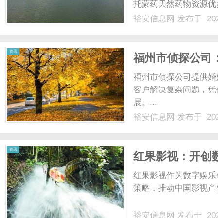
托蒙药天然药物资源优
发展的创新体系，并依
裕安信息网
发布于 202
产权的蒙药现代化成果
网
领和创新布局。向公伟深谙
资讯
福州市侦探公司
福州市侦探公司提供婚
客户解决复杂问题，凭
展。...
裕安信息网
发布于 202
资讯
红果影视：开创
红果影视作为数字娱乐
策略，推动中国影视产业
裕安信息网
发布于 202