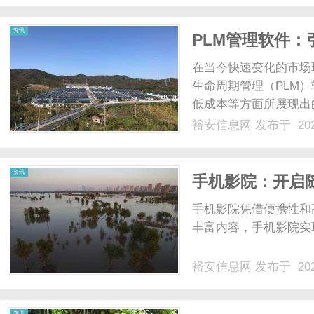
资讯
PLM管理软件
在当今快速变化的市场
生命周期管理（PLM
低成本等方面所展现出
PLM管理软件不仅是
裕安信息网
发布于 202
和管理流程优化的强大
为产品生命周期管理软件，
资讯
手机影院：开启
手机影院凭借便携性和
丰富内容，手机影院实
裕安信息网
发布于 202
资讯