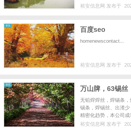
裕安信息网
发布于 202
资讯
百度seo
homenewscontact...
裕安信息网
发布于 202
资讯
万山牌，63锡
丝，无铅焊锡球、
无铅焊焊丝，焊锡条，
牢固可靠；出渣
锡条，焊锡丝、出渣少
精密化趋势，本公司成
性：·熔融迅速，湿润
裕安信息网
发布于 202
饱满、光亮、牢固可靠；