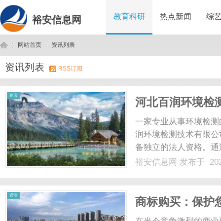
教育科研
热点新闻
综
裕安信息网
网站首页
资讯列表
资讯列表
RSS订阅
裕
›
›
资讯
河北百润环境检
一家专业从事环境检测
润环境检测技术有限公
备独立的法人资格。通
督局批准颁发的CMA
裕安信息网
发布于 202
域的水和废水、石家庄
气、噪声和振动、土壤和沉
安
资讯
商标购买：保护