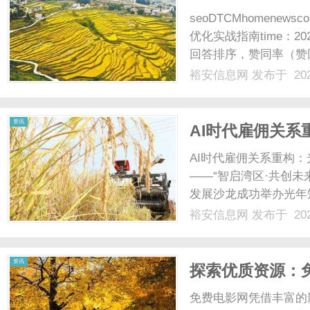
seoDTCMhomenews
优化实战指南time：2
回答排序，赞同率（赞
著压低排名。90%以
裕安信息网
发布于 202
挖...知乎SEO的威尔逊
资讯
AI时代雇佣关
体与产业共生新
AI时代雇佣关系重构
——“智启湾区·共创未
发展沙龙成功举办光年矩
港澳大湾区（广东）创
裕安信息网
发布于 202
UNLOCK广州盛典暨
城市......
资讯
探索优质资源：
免费电影网凭借丰富的