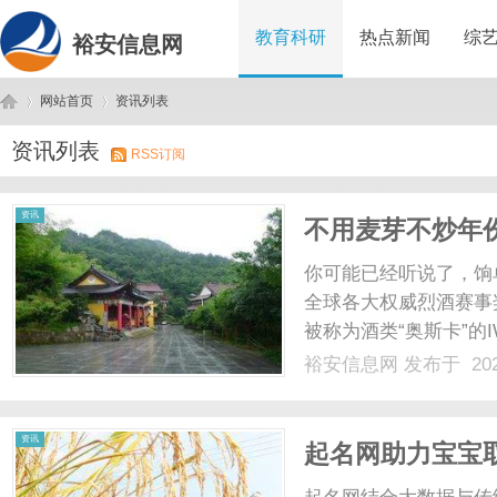
教育科研
热点新闻
综
裕安信息网
网站首页
资讯列表
资讯列表
RSS订阅
裕
›
›
资讯
不用麦芽不炒年
做对了什么？
你可能已经听说了，饷
全球各大权威烈酒赛事
被称为酒类“奥斯卡”的
SFWSC旧金山世界烈
裕安信息网
发布于 202
在2025年“华樽杯”中
它的瓶身设计，都......
安
资讯
起名网助力宝宝