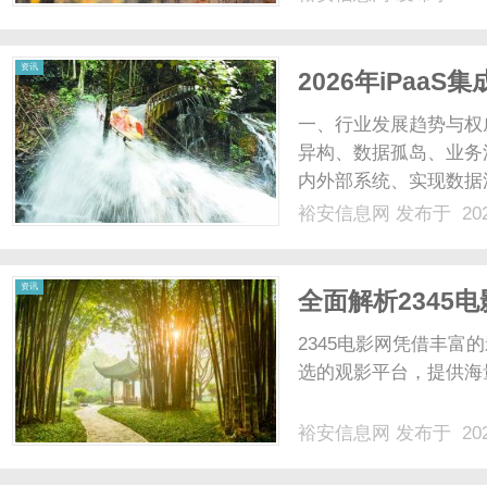
品类革命。战略携手：
跑”迈向“领跑”，航天.....
资讯
2026年iPaa
局、行业趋势与
一、行业发展趋势与权
异构、数据孤岛、业务
内外部系统、实现数据
长期。iPaaS集成
裕安信息网
发布于 202
转型中不可或缺的核心
键行业。根据IDC发布的《中
资讯
全面解析2345
2345电影网凭借丰
选的观影平台，提供海
裕安信息网
发布于 202