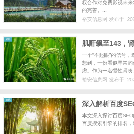
权合作对免费影视未来
的完善。...
裕安信息网
发布于 202
资讯
肌酐飙至143，
凯峰主任这里重
一个“不起眼”的信号
想到，一份看似寻常的
虑。作为一名慢性肾炎、
制着病情。然而，今年
裕安信息网
发布于 202
目惊心的数字让她彻底慌了
7.5），肌酐升......
资讯
深入解析百度S
本文深入探讨百度SE
百度搜索引擎的排名，增