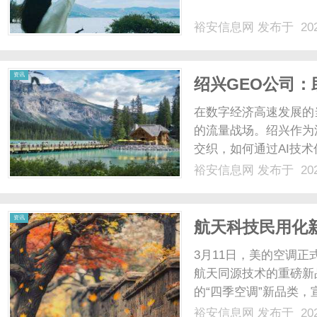
裕安信息网
发布于 202
网
资讯
绍兴GEO公司：
在数字经济高速发展的
的流量战场。绍兴作为
交织，如何通过AI技
题。绍兴GEO公司凭
裕安信息网
发布于 202
（GeneratedEngi
据洞察到算法落地的全链路
资讯
航天科技民用化
伴，风尊三代定
3月11日，美的空调
航天同源技术的重磅新
的“四季空调”新品类，
这是中国空调领军品牌
裕安信息网
发布于 202