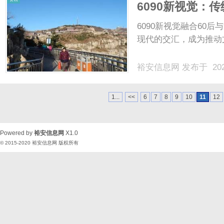
6090新视觉：
6090新视觉融合60
现代的交汇，成为推动文
裕安信息网
发布于 202
1...
<<
6
7
8
9
10
11
12
Powered by
裕安信息网
X1.0
© 2015-2020
裕安信息网
版权所有