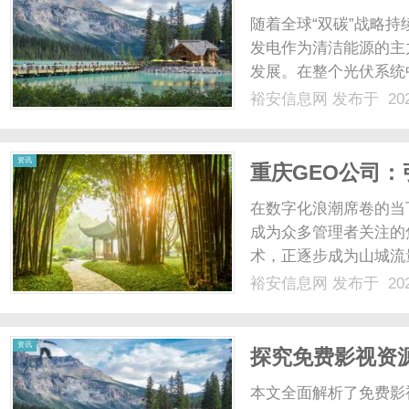
限公司引领行业
随着全球“双碳”战略
发电作为清洁能源的主
发展。在整个光伏系统
流箱、逆变器与电网的
裕安信息网
发布于 202
暴露在户外复杂环境中
重考验，其质量直接决定光
资讯
重庆GEO公司
在数字化浪潮席卷的当
成为众多管理者关注的
术，正逐步成为山城流
长的新大门。本文将深
裕安信息网
发布于 202
其如何助力企业实现流
原理生成引擎优化并非传统
资讯
探究免费影视资
本文全面解析了免费影