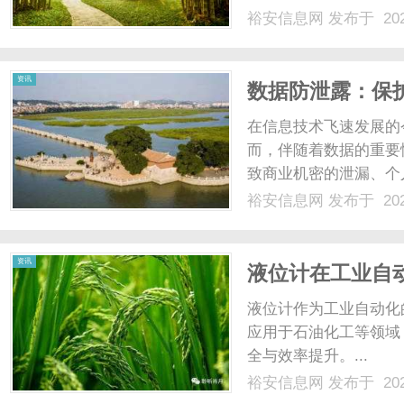
裕安信息网
发布于 202
资讯
数据防泄露：保
在信息技术飞速发展的
而，伴随着数据的重要
致商业机密的泄漏、个
损害。因此，了解数据
裕安信息网
发布于 202
个体必须面对的重要课
据显示，近几年来，全球范
资讯
液位计在工业自
液位计作为工业自动化
应用于石油化工等领域
全与效率提升。...
裕安信息网
发布于 202