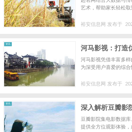
起名网结合大数据与传
艺术，帮助家长轻松取到
裕安信息网
发布于 202
信
资讯
河马影视：打造
河马影视凭借丰富多样
为深受用户喜爱的综合性
裕安信息网
发布于 202
息
资讯
深入解析豆瓣影
豆瓣影院集电影数据库
提供全方位观影体验，