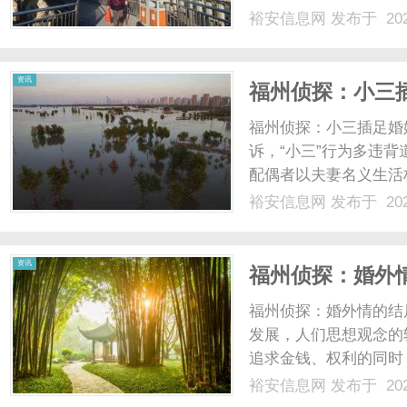
体验。...
裕安信息网
发布于 202
资讯
福州侦探：小三
福州侦探：小三插足婚
诉，“小三”行为多违背
配偶者以夫妻名义生活
诉维护权益，起诉要准
裕安信息网
发布于 202
看。一、小三插足婚姻
直接起诉。在我国现行法律
资讯
福州侦探：婚外
福州侦探：婚外情的结
发展，人们思想观念的
追求金钱、权利的同时
然而配偶只能拥有一个
裕安信息网
发布于 202
有了种种婚外情的故事