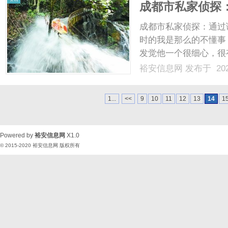
成都市私家侦探
成都市私家侦探：通过
时的我是那么的不懂事
发觉他一个很细心，很
的贴心让我不知不觉中
裕安信息网
发布于 202
心，不高兴啦，他会哄
替我分担，跟他在一起我从
1...
<<
9
10
11
12
13
14
1
Powered by
裕安信息网
X1.0
© 2015-2020
裕安信息网
版权所有