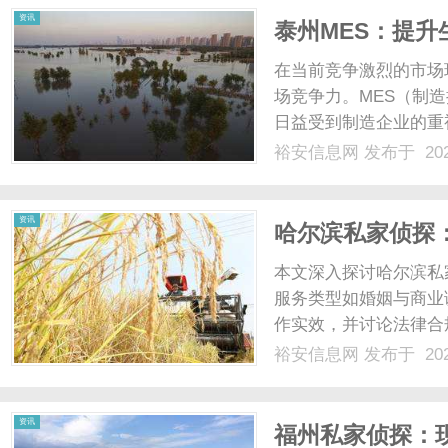
资讯
泰州MES：提
在当前竞争激烈的市场
场竞争力。MES（制
日益受到制造企业的重
州MES的应用不仅提
裕安信息网
发布于 202
型。一、MES系统的概述MES
缩......
资讯
哈尔滨私家侦探
本文深入探讨哈尔滨私
服务类型如婚姻与商业
作实效，并讨论法律合
色与趋势。...
裕安信息网
发布于 202
资讯
福州私家侦探：