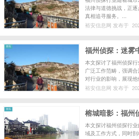
福州侦探行业随着城市
法律与道德挑战，正逐
真相追寻服务。...
裕安信息网
发布于 202
信
资讯
福州侦探：迷雾
本文探讨了福州侦探行
广泛工作范畴，强调合
对行业的影响，展现他
裕安信息网
发布于 202
息
资讯
榕城暗影：福州
本文探讨福州侦探行业
域及工作方式，同时剖