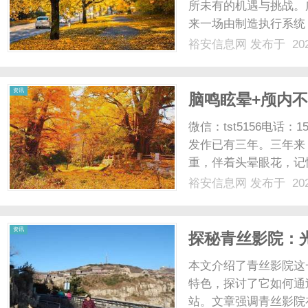
所未有的机遇与挑战。
来一场由制造执行系统
高效的数据管理和实时
裕安信息网
发布于 202
为现代化生产过程中不
行系统（MES）是一种用于
资讯
脑鸣眩晕+颅内
路，请你听我细
微信：tst5156电话：
发作已有三年。三年来
重，伴着头晕眼花，记
逢劳累或没睡好，那脑
裕安信息网
发布于 202
忍，便来寻中医调理。
舌苔薄白而干。夜里睡不踏实
资讯
探秘青丝影院：
者
本文介绍了青丝影院这
特色，探讨了它如何通
站。文章强调青丝影院