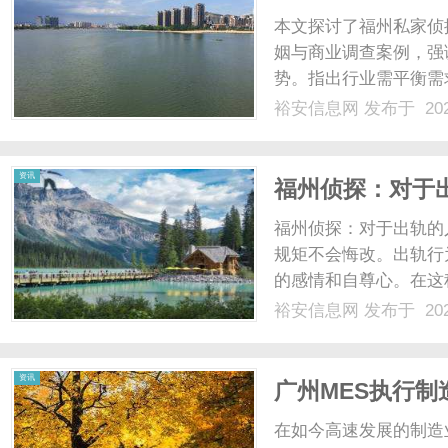
析
本文探讨了福州私家侦
姻与商业调查案例，强
势。指出行业需平衡需求
裕安信息网
发布于 202
资讯
福州侦探：对于
福州侦探：对于出轨的
规矩不会悔改。出轨行
的感情和自尊心。在这
通过明确且强有力的规
裕安信息网
发布于 202
责任。规矩的制定既是
只有当规则设立清晰，才能
资讯
广州MES执行
在如今高速发展的制造