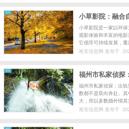
福之中的男女，享受心灵和
资讯
小草影院：融合
小草影院是一家以环保
观影体验和丰富的电影
它倡导可持续发展，重新
裕安信息网
发布于 202
资讯
福州市私家侦探
福州市私家侦探：出轨
数都不是双向奔赴。其
大，所以多数婚外情其
情况是，出轨男人爱小
裕安信息网
发布于 202
子，转移成了爱小三，
陪伴。哪怕是家里面有重要
资讯