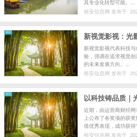
其专业化转型可能。...
裕安信息网
发布于 202
网
资讯
新视觉影视：光
新视觉影视代表科技与
验，强调在追求视觉创
的未来发展方向。...
裕安信息网
发布于 202
资讯
以科技铸品质｜光
榜”年度奖项
近期，由运营商财经网举
上公布了各奖项的获奖情
借优秀表现，成功获得“
了光明乳业在鲜奶领域
裕安信息网
发布于 202