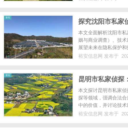
创新的高度认可。作为光
展现了百......
资讯
探究沈阳市私家
规的全面解析
本文全面解析沈阳市私
姻与商业调查）、技术
展望未来在隐私保护和
为读者提供深入了解这一
裕安信息网
发布于 202
资讯
昆明市私家侦探
本文探讨昆明市私家侦
探等领域，强调合法合
中的价值，并讨论技术
和利用这一专业服务。..
裕安信息网
发布于 202