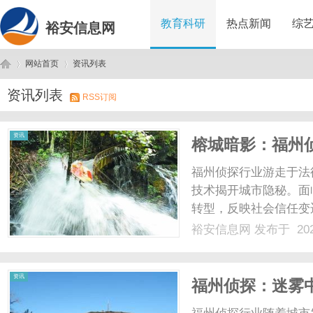
教育科研
热点新闻
综
裕安信息网
网站首页
资讯列表
资讯列表
RSS订阅
裕
›
›
资讯
榕城暗影：福州
福州侦探行业游走于法
技术揭开城市隐秘。面
转型，反映社会信任变迁
裕安信息网
发布于 202
安
资讯
福州侦探：迷雾