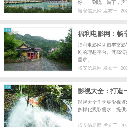
好，一到晚上躺下，声
亮。人熬得没了精气神
裕安信息网
发布于 202
干啥都提不起劲。家里
网
大夫。李大夫没整那些虚头.
资讯
福利电影网：畅
福利电影网凭借丰富影
剧的理想平台。其高清
需求。...
裕安信息网
发布于 202
资讯
影视大全：打造
影视大全作为集影视资
多样化观影需求，提供丰
裕安信息网
发布于 202