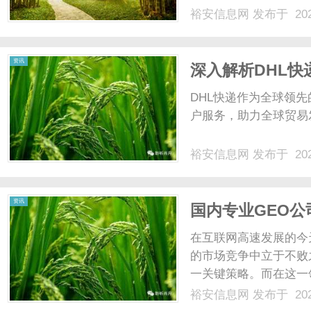
玻纤改性颗粒的成分、
裕安信息网
发布于 202
1.330GL3030%玻
将玻璃纤维......
资讯
深入解析DHL
DHL快递作为全球领
户服务，助力全球贸易发
裕安信息网
发布于 202
资讯
国内专业GEO
在互联网高速发展的今
的市场竞争中立于不败
一关键策略。而在这一
有效的优化服务。本文
裕安信息网
发布于 202
线可见性方面的作用，