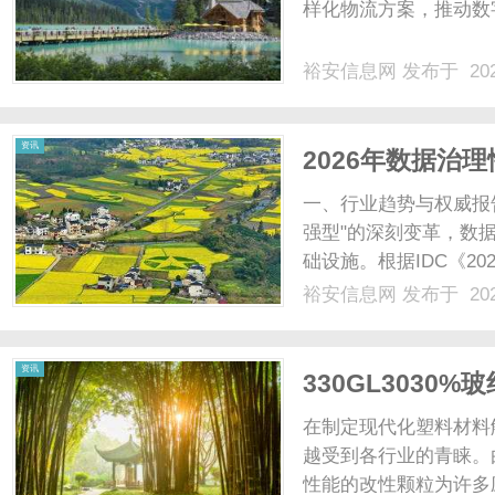
样化物流方案，推动数
裕安信息网
发布于 202
资讯
2026年数据治
坑指南！
一、行业趋势与权威报告
强型"的深刻变革，数
础设施。根据IDC《2
据治理市场规模突破35
裕安信息网
发布于 202
理解决方案占比首次超过5
资讯
330GL303
在制定现代化塑料材料解
越受到各行业的青睐。
性能的改性颗粒为许多应