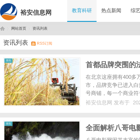
教育科研
热点新闻
综
裕安信息网
网站首页
资讯列表
资讯列表
RSS订阅
裕
›
›
资讯
首都品牌突围的
与维权困局
在北京这座拥有400
市，品牌竞争已进入白
号商铺，每一个商业符
样一个商标存量巨大、
裕安信息网
发布于 202
的品牌护城河，仅凭一
标准的北京商标律师，便成
安
资讯
全面解析八哥电
结合