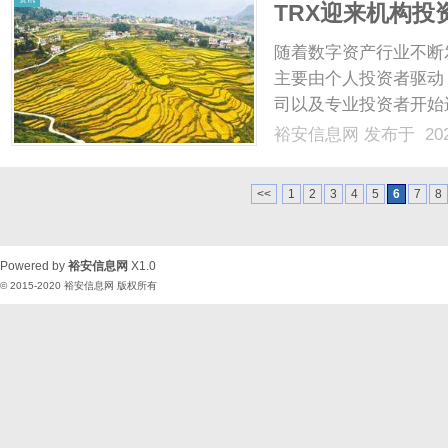
TRX迎来机构
值为支撑
随着数字资产行业不断
主要由个人投资者驱动
司以及专业投资者开始
市场规模，也推动行业
裕安信息网
发布于 202
言，参与数字资产市场
境是否透明、风险管理工具
<<
1
2
3
4
5
6
7
8
Powered by
裕安信息网
X1.0
© 2015-2020
裕安信息网
版权所有