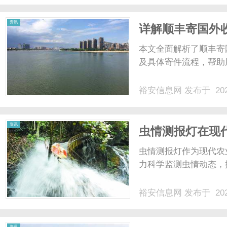
司？GEO（生成引擎优化）
资讯
详解顺丰寄国外
本文全面解析了顺丰寄
及具体寄件流程，帮助
裕安信息网
发布于 202
资讯
虫情测报灯在现
景
虫情测报灯作为现代农
力科学监测虫情动态，
裕安信息网
发布于 202
资讯