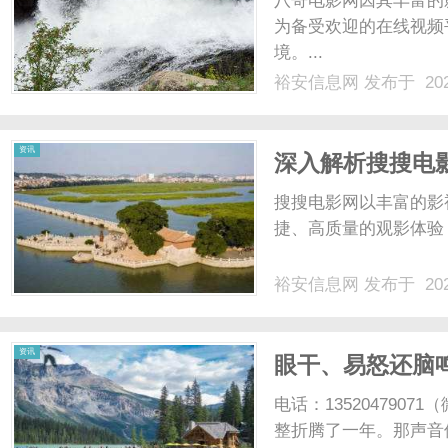
八哥电影网因其丰富的
为备受欢迎的在线视频
境。...
裕安信息网
发布于 202
信
资讯
深入解析搜搜电
搜搜电影网以丰富的影
捷、高质量的观影体验，
裕安信息网
发布于 202
息
资讯
眼干、易怒还脑
经“亏空”了！
电话：13520479
整折腾了一年。那声音