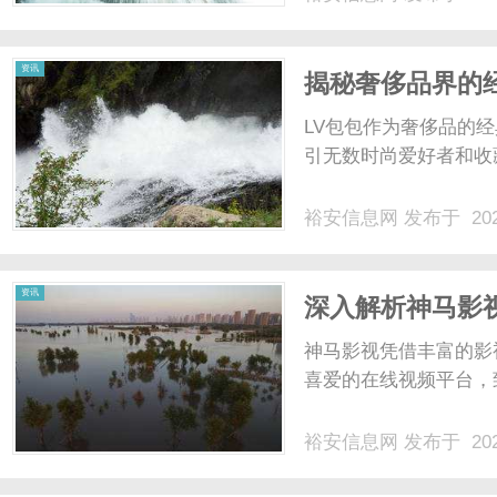
资讯
揭秘奢侈品界的
藏价值
LV包包作为奢侈品的
引无数时尚爱好者和收藏
裕安信息网
发布于 202
资讯
深入解析神马影
神马影视凭借丰富的影
喜爱的在线视频平台，致
裕安信息网
发布于 202