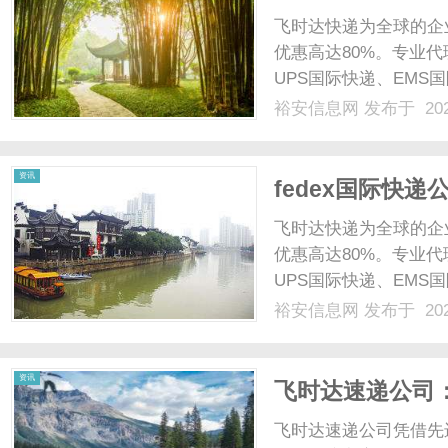
fedex国际快
飞时达快递为全球的企
优惠高达80%。专业代
UPS国际快递、EMS
业务。fedex联邦快
裕安信息网
发布于 202
递重货（IE运费低于市场价8
资讯
fedex国际快
中国业务。FedE
飞时达快递为全球的企
格,FedEx国际
优惠高达80%。专业代
UPS国际快递、EMS
业务。CURRENCYIN
裕安信息网
发布于 202
和地区FIRST0.5KILOEAC
资讯
飞时达速递公司
飞时达速递公司凭借先