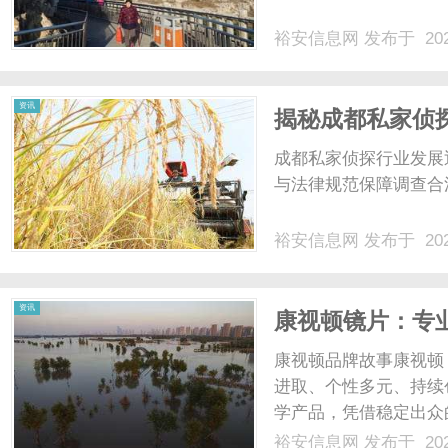
裕安信息网
发布于 202
网
资讯
揭秘成都私家侦
成都私家侦探行业发展
与法律规范保障调查合
裕安信息网
发布于 202
资讯
康视顿镜片：专
康视顿品牌故事康视顿
进取、个性多元、持续
学产品，凭借稳定出众
多年，品牌持续钻研镜
裕安信息网
发布于 202