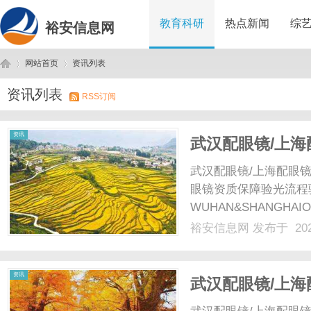
教育科研
热点新闻
综
裕安信息网
网站首页
资讯列表
资讯列表
RSS订阅
裕
›
›
资讯
武汉配眼镜/上海
武汉配眼镜/上海配眼镜
眼镜资质保障验光流程
WUHAN&SHANGHAI
配镜的写字楼眼镜店直
裕安信息网
发布于 202
光、正品镜片、透明价格
顾高专业度与高性价.....
安
资讯
武汉配眼镜/上海