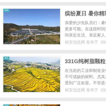
顾高专业度与高性价比...
资讯
缤纷夏日 暑你精彩
亲爱的少先队员们：暑
更多可能。在这段时间
间亲近生活、亲近家人
向。为了让全体少先队
裕安信息网
发布于 202
在实践体验中提升综合
这个清新夏天留下属于自己
资讯
331G纯树脂颗
在当前的工业和制造业
不可或缺的材料。尤其
受到广泛欢迎。不管是
中，331G纯树脂颗粒
裕安信息网
发布于 202
粒的特性、应用以及相
解和使用这一优秀材料。1.什
资讯