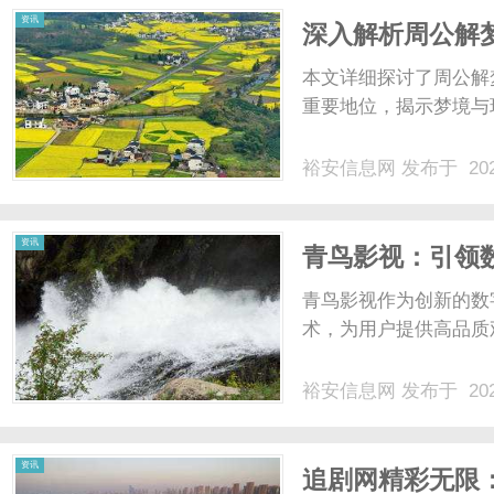
资讯
深入解析周公解
值
本文详细探讨了周公解
重要地位，揭示梦境与现
裕安信息网
发布于 202
资讯
青鸟影视：引领
青鸟影视作为创新的数
术，为用户提供高品质
裕安信息网
发布于 202
资讯
追剧网精彩无限