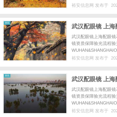
配镜的写字楼眼镜店直
裕安信息网
发布于 202
光、正品镜片、透明价格
顾高专业度与高性价比...
资讯
武汉配眼镜 上海
武汉配眼镜上海配眼镜
镜资质保障验光流程验
WUHAN&SHANGHAI
配镜的写字楼眼镜店直
裕安信息网
发布于 202
光、正品镜片、透明价格
顾高专业度与高性价比...
资讯
武汉配眼镜 上海
武汉配眼镜上海配眼镜
镜资质保障验光流程验
WUHAN&SHANGHAI
配镜的写字楼眼镜店直
裕安信息网
发布于 202
光、正品镜片、透明价格