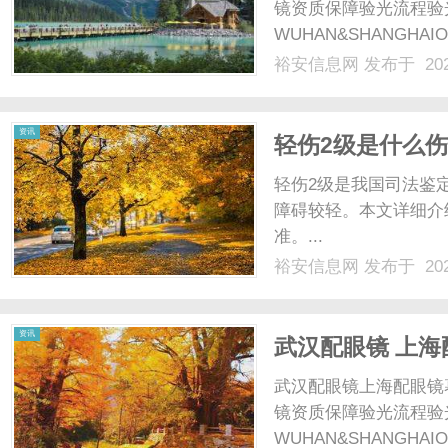
镜资质保障验光流程验
WUHAN&SHANGHAI
配镜的写字楼眼镜店直
裕安信息网
发布于 202
光、正品镜片、透明价格
顾高专业度与高性价比...
资讯
轻伤2级是什么
轻伤2级是我国司法鉴
障碍较轻。本文详细介
准。...
裕安信息网
发布于 202
资讯
武汉配眼镜 上海
武汉配眼镜上海配眼镜
镜资质保障验光流程验
WUHAN&SHANGHAI