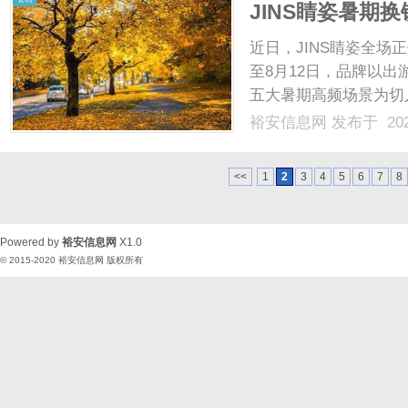
JINS睛姿暑期
近日，JINS睛姿全场
至8月12日，品牌以
五大暑期高频场景为切
思维为消费者提供兼具
裕安信息网
发布于 202
消费与个人焕新的集中
聚会，多元的生活场景催生了
<<
1
2
3
4
5
6
7
8
Powered by
裕安信息网
X1.0
© 2015-2020
裕安信息网
版权所有