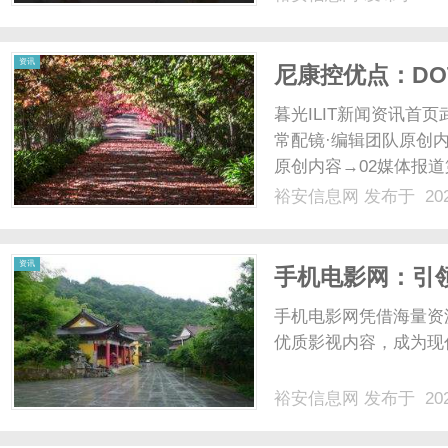
此迭代优化产品矩阵，
兼顾不同人群个性化配镜诉
资讯
尼康控优点：D
用
暮光ILIT新闻资讯
常配镜·编辑团队原创内
原创内容→02媒体报
近视防控中的差异化应用
裕安信息网
发布于 202
点镜片采用DOT点扩
化的技......
资讯
手机电影网：引
手机电影网凭借海量资
优质影视内容，成为现代
裕安信息网
发布于 202