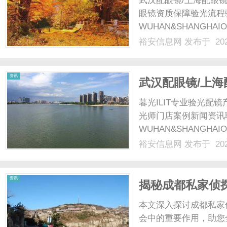
武汉配眼镜/上海配眼镜
眼镜资质保障验光流程
WUHAN&SHANGHAI
配镜的写字楼眼镜店直
裕安信息网
发布于 202
光、正品镜片、透明价格
顾高专业度与高性价.....
信
资讯
武汉配眼镜/上海
暮光ILIT专业验光
光师门店案例新闻资讯
WUHAN&SHANGHAI
配镜的写字楼眼镜店直
裕安信息网
发布于 202
光、正品镜片、透明价格
息
顾高专业度与高性价.....
资讯
揭秘成都私家侦
本文深入探讨成都私家
会中的重要作用，助您