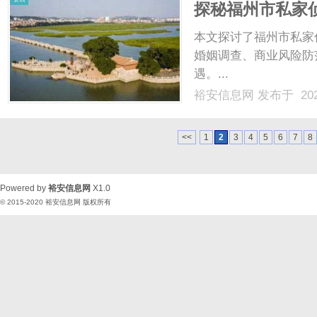
探秘福州市私家
本文探讨了福州市私家
婚姻调查、商业风险防
遇。...
裕安信息网
发布于 202
<<
1
2
3
4
5
6
7
8
Powered by
裕安信息网
X1.0
© 2015-2020
裕安信息网
版权所有