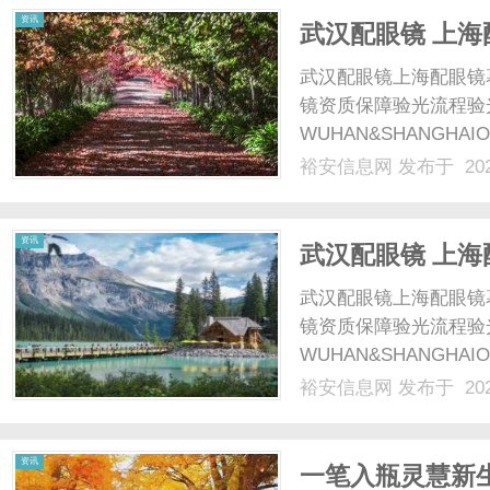
资讯
武汉配眼镜 上海
武汉配眼镜上海配眼镜
镜资质保障验光流程验
WUHAN&SHANGHAI
配镜的写字楼眼镜店直
裕安信息网
发布于 202
光、正品镜片、透明价格
顾高专业度与高性价比...
资讯
武汉配眼镜 上海
武汉配眼镜上海配眼镜
镜资质保障验光流程验
WUHAN&SHANGHAI
配镜的写字楼眼镜店直
裕安信息网
发布于 202
光、正品镜片、透明价格
顾高专业度与高性价比...
资讯
一笔入瓶灵慧新