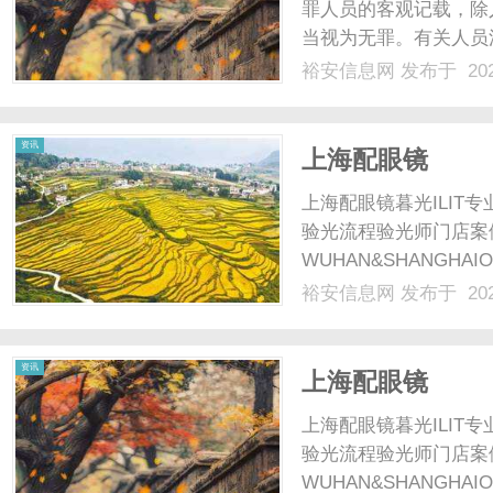
罪人员的客观记载，除
当视为无罪。有关人员
或者人民检察院作出不
裕安信息网
发布于 202
止侦查的，属于无犯罪
罪记录查询的申请主体南京
资讯
上海配眼镜
上海配眼镜暮光ILI
验光流程验光师门店案
WUHAN&SHANGHAI
配镜的写字楼眼镜店直
裕安信息网
发布于 202
光、正品镜片、透明价格
顾高专业度与高性价比；覆
资讯
上海配眼镜
上海配眼镜暮光ILI
验光流程验光师门店案
WUHAN&SHANGHAI