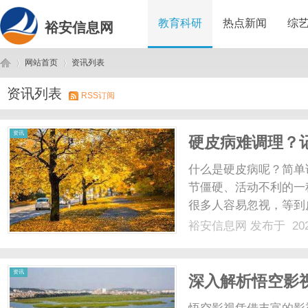
教育科研
热点新闻
综
裕安信息网
网站首页
资讯列表
资讯列表
RSS订阅
裕
›
›
资讯
硬皮病难调理？
解痹，改善不适
什么是硬皮病呢？简单
节僵硬、活动不利的一
很多人容易忽视，等到
一段真实的故事，有一
裕安信息网
发布于 202
错，最近两年来，她的
发凉，碰冷水会发麻发白，
安
资讯
深入解析悟空影