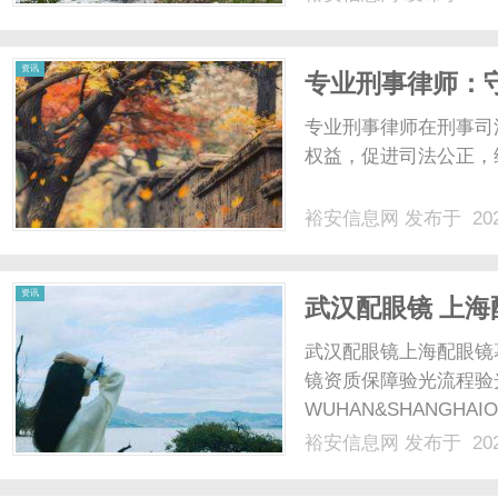
资讯
专业刑事律师：
专业刑事律师在刑事司
权益，促进司法公正，维
裕安信息网
发布于 202
资讯
武汉配眼镜 上海
武汉配眼镜上海配眼镜
镜资质保障验光流程验
WUHAN&SHANGHAI
配镜的写字楼眼镜店直
裕安信息网
发布于 202
光、正品镜片、透明价格
顾高专业度与高性价比...