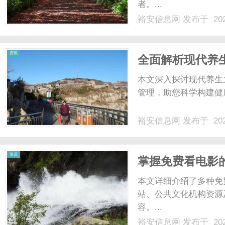
者。...
裕安信息网
发布于 202
网
资讯
全面解析现代养
本文深入探讨现代养生
管理，助您科学构建健康
裕安信息网
发布于 202
资讯
掌握免费看电影
本文详细介绍了多种免
站、公共文化机构资源
容。...
裕安信息网
发布于 202