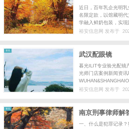
上新
近日，百年乳企光明乳
名限定款，以馆藏明代
学融入鲜奶包装，实现
走进日常三餐，为学子
裕安信息网
发布于 202
费选择。上海博物馆馆
文徵明玄孙女，她擅绘花草
资讯
武汉配眼镜
暮光ILIT专业验光
光师门店案例新闻资讯
WUHAN&SHANGHAI
配镜的写字楼眼镜店直
裕安信息网
发布于 202
光、正品镜片、透明价格
顾高专业度与高性价比；覆
资讯
南京刑事律师解
一、什么是犯罪记录？