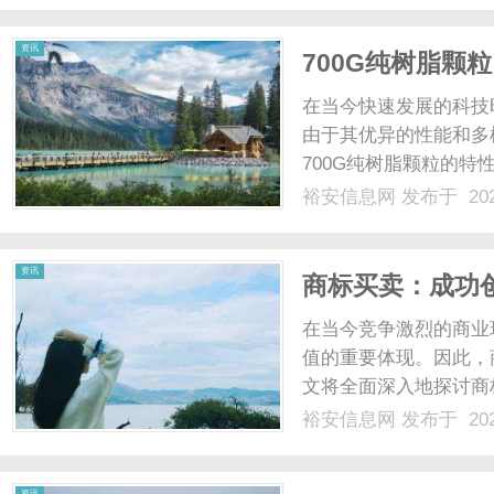
资讯
700G纯树脂颗
在当今快速发展的科技
由于其优异的性能和多
700G纯树脂颗粒的
细的探讨。什么是700
裕安信息网
发布于 202
树脂材料，通常由特定
粒状。其“700G”指的.....
资讯
商标买卖：成功
在当今竞争激烈的商业
值的重要体现。因此，
文将全面深入地探讨商
风险到选择合适商标的
裕安信息网
发布于 202
重要性1.品牌识别度商
速识别品牌，还能帮助品牌
资讯