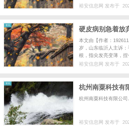
配镜的写字楼眼镜店直
裕安信息网
发布于 202
光、正品镜片、透明价格
顾高专业度与高性价比；覆
资讯
硬皮病别急着放
掉“石头手”
本文由【作者：19261
岁，山东临沂人主诉：
根，指尖发亮变薄，捏
靠媳妇帮忙，稍微挑两
裕安信息网
发布于 202
慢，半碗糁汤能喝半小
敲着像空缸，大便干结如算盘
资讯
杭州南粟科技有
杭州南粟科技有限公司..
裕安信息网
发布于 202