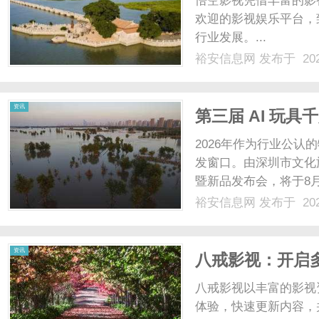
悟空影视凭借丰富的影
欢迎的影视娱乐平台，
行业发展。...
裕安信息网
发布于 202
信
资讯
第三届 AI 玩具
造千亿赛道产业
2026年作为行业公认
发窗口。由深圳市文化
暨新品发布会，将于8
幕。本届大会联动四大
裕安信息网
发布于 202
渠道经销商与资本方，
息
体的行业顶级交......
资讯
八戒影视：开启
八戒影视以丰富的影视
体验，快速更新内容，