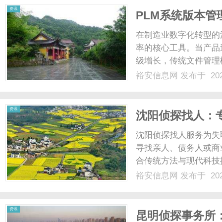
资讯
PLM系统版本管
在制造业数字化转型的
率的核心工具。当产品
级增长，传统文件管理
版本管理不仅能避免研
裕安信息网
发布于 202
复用率提升40%以上
系统解析PLM系统版本管理
资讯
沈阳侦探找人：
沈阳侦探找人服务为失
寻找亲人、债务人或商
合传统方法与现代科技提
裕安信息网
发布于 202
资讯
昆明侦探事务所