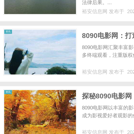
法律后果。...
裕安信息网
发布于 202
网
资讯
8090电影网：
8090电影网汇聚丰
多终端观看，注重版权
裕安信息网
发布于 202
资讯
探秘8090电影
8090电影网以丰富
成为影视爱好者观影的
裕安信息网
发布于 202