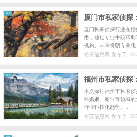
资讯
厦门市私家侦探
者
厦门私家侦探行业在婚
用，通过专业手段帮助
机构。未来将朝专业化
德底线。...
裕安信息网
发布于 202
资讯
福州市私家侦探
本文探讨福州市私家侦
在婚姻、商业等领域的
行业科技化趋势。...
裕安信息网
发布于 202
资讯