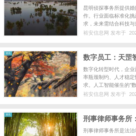
昆明侦探事务所提供婚
作。行业面临标准化挑
求，未来需结合科技与规
裕安信息网
发布于 202
资讯
数字员工：天罡
数字化转型时代，企业
率瓶颈制约、人才稳定
求。人工智能催生的"
算的数字员工解决方案
裕安信息网
发布于 202
本结构刚性解决方案传
本结构，缺乏弹性。一个普
资讯
刑事律师事务所
实后盾
刑事律师事务所是法治