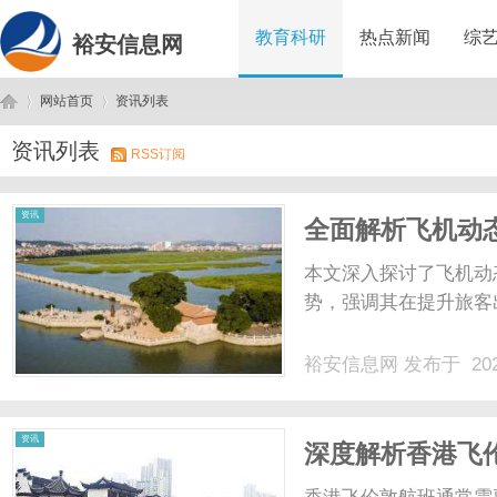
教育科研
热点新闻
综
裕安信息网
网站首页
资讯列表
资讯列表
RSS订阅
裕
›
›
资讯
全面解析飞机动
本文深入探讨了飞机动
势，强调其在提升旅客
裕安信息网
发布于 202
安
资讯
深度解析香港飞