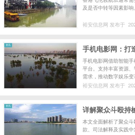
香港飞伦敦航班通常需
及是否中转等因素影响
裕安信息网
发布于 202
信
资讯
手机电影网：打
手机电影网借助智能手
平台。支持丰富资源、
需求，推动数字娱乐变革
裕安信息网
发布于 202
息
资讯
详解聚众斗殴持
本文全面解析了聚众斗
款、司法解释及实践中