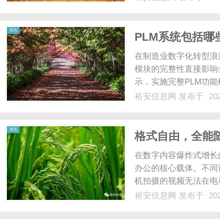
资讯
PLM系统包括哪
在制造业数字化转型浪
模块的完整性直接影响
示，实施完整PLM功
本降低25%。那么，P
裕安信息网
发布于 202
构1、文档管理模块该
级、检索优化等技术手段..
资讯
格式自由，全能
全功能解析
在数字内容爆炸式增长
办公的核心载体。不同
机拍摄的视频无法在电
格式不兼容等问题频繁
裕安信息网
发布于 202
具，成为普通用户与内
（LeawoVideoConver