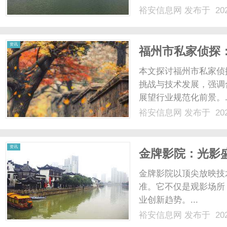
裕安信息网
发布于 202
资讯
福州市私家侦探
本文探讨福州市私家侦
挑战与技术发展，强调
展望行业规范化前景。..
裕安信息网
发布于 202
资讯
金牌影院：光影
金牌影院以顶尖放映技
准。它不仅是观影场所
业创新趋势。...
裕安信息网
发布于 202