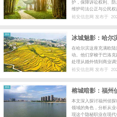
护，保障诉讼权利、防
维护司法公正与公民权益
裕安信息网
发布于 202
资讯
冰城魅影：哈尔
在哈尔滨这座充满欧陆
动。他们穿梭于巴洛克
处理从婚外情到商业调
市另类秩序，成为冰城记
裕安信息网
发布于 202
资讯
榕城暗影：福州
本文深入探讨福州侦探
领域的角色，分析从业
现这个隐秘职业在现代化