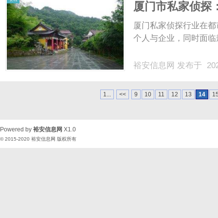
厦门市私家侦探
厦门私家侦探行业在都
个人与企业，同时面临
裕安信息网
发布于 202
1...
<<
9
10
11
12
13
14
1
Powered by
裕安信息网
X1.0
© 2015-2020
裕安信息网
版权所有