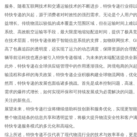
服务。随着互联网技术和交通运输技术的不断进步，特快专递行业得
特快专递的兴起，源于消费者对时效性的强烈需求。无论是个人用户
益增长。传统物流以较低的成本覆盖大范围区域，但在运输时间上难
系统、高效航空运输等手段，最大限度地缩短配送时间，提供了极具
信
在技术层面，特快专递依赖于智能信息系统的支撑，如物联网技术、G
高了包裹追踪的透明度，还实现了运力的动态调度，保障资源的合理
辆等前沿科技也逐步被引入特快专递领域，为未来的末端配送提供全
此外，特快专递在全球供应链管理中的作用逐渐强化。跨境电商的兴
输流程和多样的海关政策，特快专递企业积极构建全球物流网络，优
然而，特快专递的发展也面临诸多挑战。首先是成本控制问题，高速
需求的爆炸式增长，如何实现环保和可持续发展成为必需解决的问题
关注的新焦点。
息
展望未来，特快专递行业将继续借助科技创新和服务优化，实现更智
整个物流链条的信息共享和透明监管，将极大提升物流安全性和客户
特快专递服务模式的多元化和高端化。
综上所述，特快专递不仅代表了现代物流行业的技术与效率革命，更