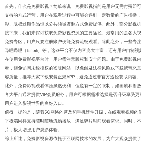
首先，什么是免费影视？简单来说，免费影视指的是用户无需付费即
支持的方式运营，用户在观看过程中可能会遇到一定数量的广告插播
影、版权过期作品也以公共领域资源方式免费提供。此外，部分影视
接下来，我们来探讨获取免费影视资源的主要途径。最常用的是各大
信
免费专区，用户只要注册账户便能免费流畅观看。除此之外，一些专注
哔哩哔哩（Bilibili）等，这些平台不仅内容庞大丰富，还有用户自制
在使用免费影视平台时，用户需注意版权和安全问题。由于免费影视
看，避免访问未经授权的盗版网站，以免触及法律风险或下载携带恶
容质量，推荐大家下载安装正规APP，避免通过非官方途径获取内容。
此外，免费影视观看体验虽然便利，但也有一定的限制，如画质和播
各大平台通常提供VIP会员服务，用户可根据需求选择是否升级享受
用户进入影视世界的良好入口。
息
值得一提的是，随着5G网络的普及和手机硬件升级，在线观看视频的
平板端同样支持随时随地流畅播放，满足碎片时间观看需求。同时，
片，极大增强用户观影体验。
综上所述，免费影视资源依托于互联网技术的发展，为广大观众提供