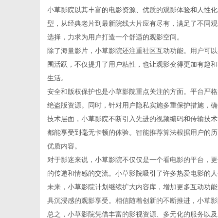
小草影院以其丰富的电影资源、优质的观影体验和人性化
型，从经典老片到最新院线大片应有尽有，满足了不同观
选择，力求为用户打造一个舒适的观影空间。
除了海量影片，小草影院还注重社区互动功能。用户可以
信
围活跃，不仅提升了用户粘性，也让观影变得更加有趣和
生活。
安全和版权保护也是小草影院重点关注的方面。平台严格
绝盗版资源。同时，针对用户隐私实施多重保护措施，确
技术层面，小草影院不断引入先进的视频编码和传输技术
都能享受到毫无卡顿的体验。智能推荐算法根据用户的历
优质内容。
对于影迷来说，小草影院不仅仅是一个看电影的平台，更
息
的传递和情感的交流。小草影院吸引了许多热爱电影的人
未来，小草影院计划继续扩大内容库，增加更多互动功能
具沉浸感的观影享受。相信随着创新的不断推进，小草影
总之，小草影院凭借丰富的影视资源、多元化的服务以及