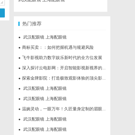
热门推荐
武汉配眼镜 上海配眼镜
●
商标买卖：：如何把握机遇与规避风险
●
飞牛影视助力数字娱乐新时代的全方位发展
●
深入探讨云电影网：开启智能影视新视界的全面解析
●
探索金牌影院：打造极致观影体验的顶尖影院品牌
●
武汉配眼镜 上海配眼镜
●
武汉配眼镜 上海配眼镜
●
温婉灵动，一眼万年！久匠量身定制的眉眼唇，才是你整张脸的点睛之笔！淡颜系女生的气质加分项
●
武汉配眼镜 上海配眼镜
●
武汉配眼镜 上海配眼镜
●