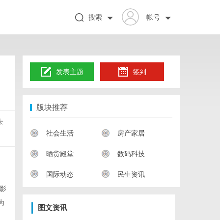
搜索
帐号
发表主题
签到
版块推荐
未
社会生活
房产家居
晒货殿堂
数码科技
国际动态
民生资讯
影
为
图文资讯