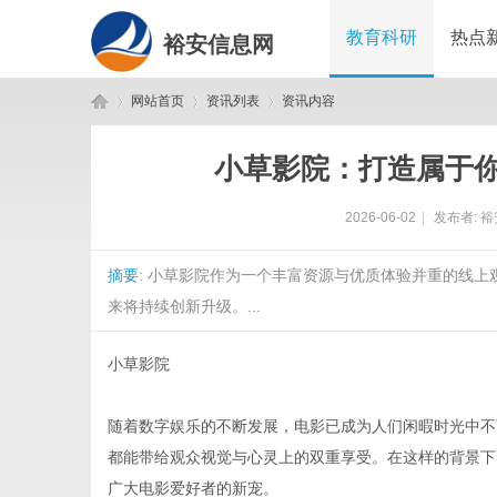
教育科研
热点
裕安信息网
网站首页
资讯列表
资讯内容
小草影院：打造属于
裕
›
›
›
2026-06-02
|
发布者:
裕
摘要
: 小草影院作为一个丰富资源与优质体验并重的线
来将持续创新升级。...
小草影院
安
随着数字娱乐的不断发展，电影已成为人们闲暇时光中不
都能带给观众视觉与心灵上的双重享受。在这样的背景下
广大电影爱好者的新宠。