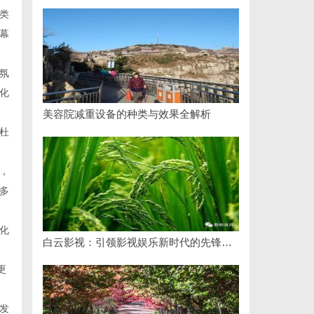
类
幕
氛
化
美容院减重设备的种类与效果全解析
杜
，
多
化
白云影视：引领影视娱乐新时代的先锋力量
更
发