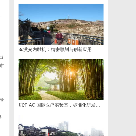
工
3d激光内雕机：精密雕刻与创新应用
出
市
。
绿
贝净 AC 国际医疗实验室，标准化研发体系全解析
典