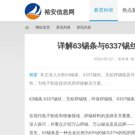
教育科研
热点
裕安信息网
网站首页
资讯列表
资讯内容
详解63锡条与6337
裕
›
›
›
2026-06-02
|
发布者:
裕
摘要
: 本文深入分析63锡条、6337锡丝、无铅焊锡
性，为电子制造提供优质焊接解决方案。...
63锡条,6337锡丝，无铅焊锡线，环保焊锡线、633
安
在现代电子制造和维修领域，焊锡材料的选择至关重要。本
深入探讨，并重点介绍万山焊锡、万山锡业及其品牌——
首先，63锡条是一种合金比例为63%的锡与37%的铅的