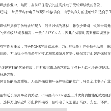
焊接作业中。然而，当前环保意识的提高推动了无铅焊锡线的普及。
的焊丝形态，常用于各种电子装配和维修场合。由于其良好的流动性和适合手
焊锡线摒弃了传统含铅配方，通常以锡为基材，掺杂少量铜、银等金属元
熔点较63锡条稍高，一般在217℃左右，因此在焊接时需要相应调整参
有害物质排放，符合ROHS等环保标准。万山焊锡作为行业领先品牌，推
信赖。万山锡业凭借多年的技术积累和研发优势，确保其万山牌焊锡线在
传统焊锡材料的优良特质，同时根据市场需求推出了多种无铅和环保焊锡线
解决方案。
保责任的高度重视。无铅焊锡线和环保焊锡线的推广，符合全球电子产业
和延长使用寿命的关键。63锡条与6337锡丝以其优良的性能延续着经
。选择万山锡业和万山牌焊锡线，使得电子制造更加高效、安全、环保。