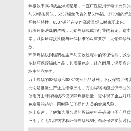
焊接效率高和成品焊点稳定，一直广泛应用于电子元件的
与63锡条类似，6337锡丝代表的是63%锡、37%铅
焊接的特性，6337锡丝在制作高质量焊点时表现出色。
随着环保法规的严格，无铅焊锡线成为行业的新宠。这类
信
素，以保证焊接性能与环保标准的双重要求。无铅焊锡线的
数。
环保焊锡线则强调在生产与回收过程中的环保性能，减少
多款环保焊锡线产品，其质量稳定，经久耐用，深受客户
场中的竞争力。
万山焊锡的63锡条和6337锡丝产品系列，不仅保留了
无论是批量生产还是维修应用，万山焊锡均能提供专业的
使用万山牌焊锡线不仅保障焊接质量，更体现了企业对环
息
色发展的趋势，同时降低了操作人员的健康风险。
综上所述，了解和选用合适的焊锡材料是确保电子产品质量
应用，而无铅焊锡线和环保焊锡线则引领环保焊接新时代