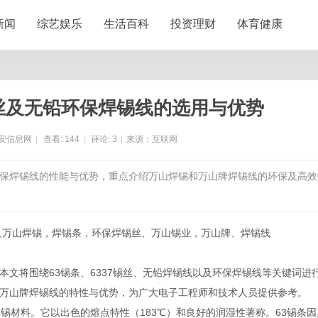
新闻
综艺娱乐
生活百科
投资理财
体育健康
锡丝及无铅环保焊锡线的选用与优势
安信息网
|
查看:
144
|
评论:
3
|
来源：互联网
线及环保焊锡线的性能与优势，重点介绍万山焊锡和万山牌焊锡线的环保及高效
7锡条,万山焊锡，焊锡条，环保焊锡丝、万山锡业，万山牌、焊锡线
文将围绕63锡条、6337锡丝、无铅焊锡线以及环保焊锡线等关键词进
万山牌焊锡线的特性与优势，为广大电子工程师和技术人员提供参考。
焊锡材料。它以出色的熔点特性（183℃）和良好的润湿性著称。63锡条因