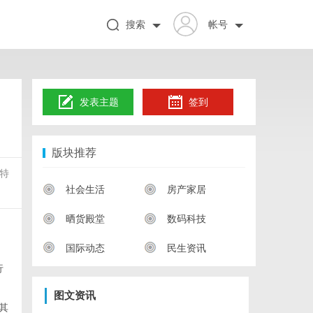
搜索
帐号
发表主题
签到
版块推荐
特
社会生活
房产家居
晒货殿堂
数码科技
国际动态
民生资讯
行
图文资讯
其