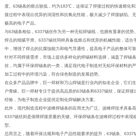
度。63锡条的熔点较低，约为183℃，这保证了焊接过程的快速熔化
接过程中表现出优异的润湿性和抗氧化性能，极大减少了焊接缺陷。无
极高的电子产品。
与63锡条相似，6337锡丝作为另一种无铅焊锡线，也拥有显著的优
信
焊点的细腻平滑。6337锡丝同样具备低熔点和优异的机械性能，适合
中，增强了焊点的抗腐蚀能力和电气导通性，提高电子产品的整体可
针对不同焊接需求，市场上提供多样化的焊锡材料选择，涵盖了焊锡条、
丝，均属于环保焊锡条的一类，满足现代电子制造对无铅环保材料的
加工过程中的环境污染，符合绿色制造的发展趋势。
在众多产品品牌中，巨一焊材和万山焊锡是行业内的知名企业，它们
户青睐。巨一焊材专注于提供高品质的63锡条和6337锡丝，保证焊
经验，为电子制造企业提供定制化焊锡解决方案。
息
此外，现代制造流程中波峰焊锡条的应用尤为广泛。波峰焊技术具备高
6337锡丝则是保障焊接质量的关键。环保焊锡条在波峰焊过程中表
型。
总而言之，随着环保法规和电子产品性能要求的提升，63锡条、633