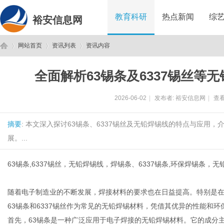
教育科研
热点新闻
综
裕安信息网
网站首页
资讯列表
资讯内容
全面解析63锡条及6337锡丝等
裕
›
›
›
2026-06-02
|
发布者:
裕安信息网
|
查看
摘要
: 本文深入探讨63锡条、6337锡丝及无铅焊锡线的特点与应用
展。...
63锡条,6337锡丝，无铅焊锡线，焊锡条、6337锡条,环保焊锡条
安
随着电子制造业的不断发展，焊接材料的要求也在日益提高。特别是
63锡条和6337锡丝作为常见的无铅焊锡材料，凭借其优异的性能和
首先，63锡条是一种广泛应用于电子焊接的无铅焊锡材料。它的成分