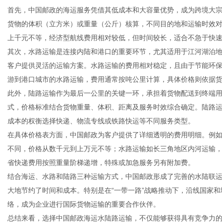
首先，中国邮政的海运服务凭借其低成本和大容量优势，成为跨境大
货物的体积（立方米）或重量（公斤）核算，不同目的地和运输时效
上千元不等，经济型航线费用相对较低，但时间较长，适合不急于快
其次，水路运输是连接内陆和港口的重要环节，尤其适用于江河湖泊
信
客户提供灵活的运输方案。水路运输的费用相对稳定，且由于节能环
游到港口城市的水路运输，费用通常按吨公里计算，具体价格则依据
此外，陆路运输作为最后一公里的关键一环，承担着货物配送到终端
式，价格标准结合货物重量、体积、距离及服务时效综合确定。陆路
成本的权衡选择快递、物流专线或铁路快运等不同服务类型。
在具体价格表方面，中国邮政为客户提供了详细透明的费用明细。例
不同，价格从数千元到上万元不等；水路运输如长三角地区内河运输
省快递费用按照重量阶梯递增，特殊或加急服务另有附加费。
息
结合海运、水路和陆路三种运输方式，中国邮政形成了完善的水陆联
大地节约了时间和成本。特别是在“一带一路”战略推动下，沿线国家
络，成为企业进行国际货物运输的重要合作伙伴。
总结来看，选择中国邮政海运水陆路运输，不仅能够获得具有竞争力