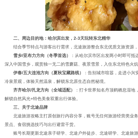
二、周边目的地：哈尔滨出发，2-3天玩转东北精华
结合季节特点与游客出行需求，北途旅游整合东北优质文旅资源，
雪乡/亚布力方向（冬季首选）
：从哈尔滨市区出发两小时即可抵
深入中国雪乡，观赏独一无二的雪蘑菇、夜景雪景，入住东北特色火
伊春/五大连池方向（夏秋宝藏路线）
：告别城市喧嚣，走进小兴
冷泉景观，体验天然温泉，解锁东北原生态自然秘境。
齐齐哈尔/扎龙方向（全域适配）
：打卡世界知名丹顶鹤栖息湿地
解锁自然风光+特色美食双重出行体验。
三、关于北途品牌
北途旅游攻略主打原创旅行内容分享，账号无任何旅游经营类业务
景点、食宿挑选技巧与出行避雷干货。
账号长期更新北途亲子研学、北途户外徒步、北途研学、北途旅游