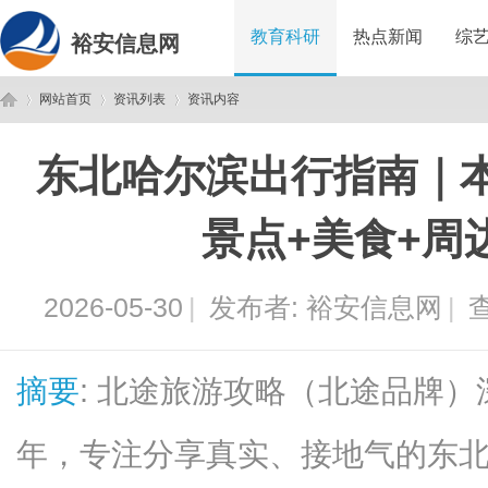
教育科研
热点新闻
综
裕安信息网
网站首页
资讯列表
资讯内容
东北哈尔滨出行指南｜
裕
›
›
›
景点+美食+周
2026-05-30
|
发布者:
裕安信息网
|
查
摘要
: 北途旅游攻略（北途品牌
安
年，专注分享真实、接地气的东