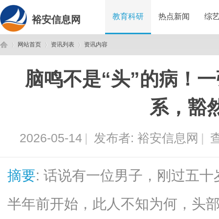
教育科研
热点新闻
综
裕安信息网
网站首页
资讯列表
资讯内容
脑鸣不是“头”的病！一
裕
›
›
›
系，豁
2026-05-14
|
发布者:
裕安信息网
|
查
摘要
: 话说有一位男子，刚过五
安
半年前开始，此人不知为何，头