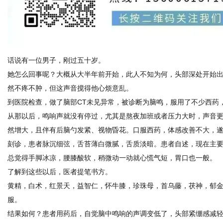
网
话说有一位男子，刚过五十岁。
她怎么回事呢？大概从大半年前开始，此人不知为何，头部深处开始
然不疼不肿，但这声音搅得他心烦意乱。
到医院检查，做了脑部CT未见异常，被诊断为脑鸣，服用了不少西药
从那以后，鸣响声就没有停过，尤其是熬夜加班或者压力大时，声音
然增大，且伴有后脑勺发紧、视物昏花。口服西药，体感改善不大，
刻诊，患者脉沉细弦，舌苔薄白微腻，舌质淡暗。患者自述，现在主
总觉得手脚冰凉，腰膝酸软，稍微动一动就心慌气短，胃口也一般。
了解到这些以后，医者提笔书方。
黄精，白术，红景天，益智仁，怀牛膝，珍珠母，首乌藤，茯神，郁
服。
结果如何？患者用药后，自觉脑中鸣响的声调变低了，头部紧绷感减