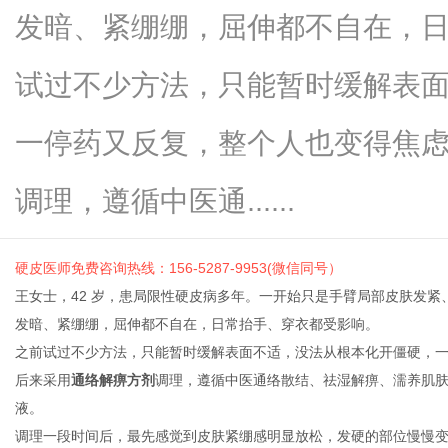
发暗、紧绷绷，屈伸都不自在，
试过不少方法，只能暂时缓解表
信
一停药又反复，整个人也变得焦
调理，遵循中医通......
硬皮
医师免费咨询热线：156-5287-9953(微信同号）
王女士，42 岁，患局限性硬皮病多年。一开始只是手臂局部皮肤发
发暗、紧绷绷，屈伸都不自在，日常抬手、穿衣都受影响。
息
之前试过不少方法，只能暂时缓解表面不适，没法从根本化开僵硬，
后来采用
通络解痹方剂
调理，遵循中医通络散结、祛湿解痹、濡养肌
液。
调理一段时间后，最先感觉到皮肤紧绷感明显放松，发硬的部位慢慢