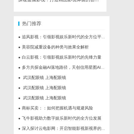
热门推荐
追风影视：引领影视娱乐新时代的全方位平台
●
美容院减重设备的种类与效果全解析
●
白云影视：引领影视娱乐新时代的先锋力量
●
多方共探金融AI落地路径，天创信用星图AI助力产业金融智能升级
●
武汉配眼镜 上海配眼镜
●
武汉配眼镜 上海配眼镜
●
武汉配眼镜 上海配眼镜
●
商标买卖：：如何把握机遇与规避风险
●
飞牛影视助力数字娱乐新时代的全方位发展
●
深入探讨云电影网：开启智能影视新视界的全面解析
●