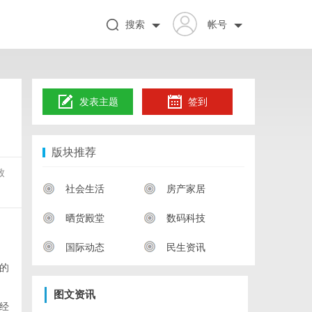
搜索
帐号
发表主题
签到
版块推荐
致
社会生活
房产家居
晒货殿堂
数码科技
国际动态
民生资讯
的
图文资讯
经