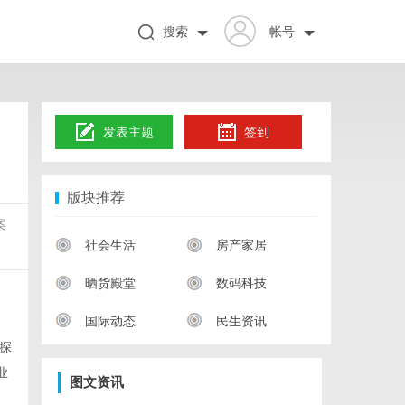
搜索
帐号
发表主题
签到
版块推荐
案
社会生活
房产家居
晒货殿堂
数码科技
国际动态
民生资讯
探
业
图文资讯