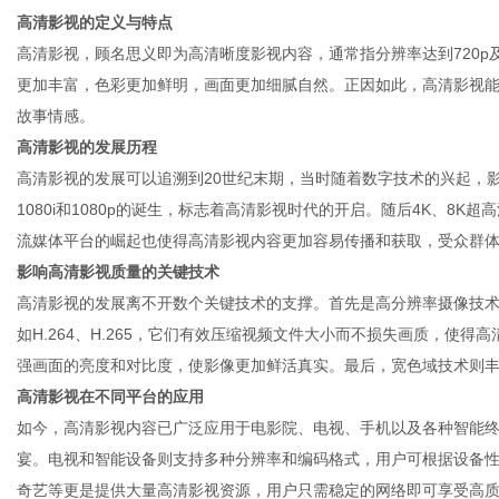
高清影视的定义与特点
高清影视，顾名思义即为高清晰度影视内容，通常指分辨率达到720
更加丰富，色彩更加鲜明，画面更加细腻自然。正因如此，高清影视
故事情感。
信
高清影视的发展历程
高清影视的发展可以追溯到20世纪末期，当时随着数字技术的兴起，影
1080i和1080p的诞生，标志着高清影视时代的开启。随后4K、8
流媒体平台的崛起也使得高清影视内容更加容易传播和获取，受众群
影响高清影视质量的关键技术
高清影视的发展离不开数个关键技术的支撑。首先是高分辨率摄像技
如H.264、H.265，它们有效压缩视频文件大小而不损失画质，使
强画面的亮度和对比度，使影像更加鲜活真实。最后，宽色域技术则
息
高清影视在不同平台的应用
如今，高清影视内容已广泛应用于电影院、电视、手机以及各种智能终
宴。电视和智能设备则支持多种分辨率和编码格式，用户可根据设备性能选
奇艺等更是提供大量高清影视资源，用户只需稳定的网络即可享受高