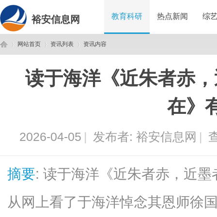
教育科研
热点新闻
综
裕安信息网
网站首页
资讯列表
资讯内容
读于海洋《近朱者赤，
裕
›
›
›
在》
2026-04-05
|
发布者:
裕安信息网
|
查
摘要
: 读于海洋《近朱者赤，近
安
从网上看了于海洋悼念其恩师徐