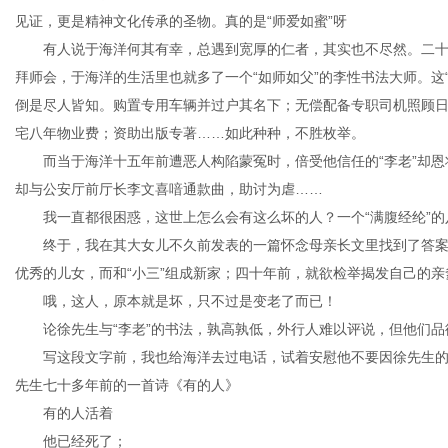
见证，更是精神文化传承的圣物。真的是“师爱如蜜”呀
有人说于海洋何其有幸，总遇到宽厚的仁者，其实也不尽然。二十年
拜师会，于海洋的生活里也就多了一个“如师如父”的李性书法大师。这
倒是尽人皆知。购置专用车辆并过户其名下；无偿配备专职司机照顾
宅八年物业费；资助出版专著……如此种种，不胜枚举。
而当于海洋十五年前遭恶人构陷蒙冤时，倍受他信任的“李老”却恩将
却与公安厅前厅长李文喜喑通款曲，助讨为虐……
我一直都很困惑，这世上怎么会有这么坏的人？一个“满腹经纶”的
终于，我在其大女儿不久前发表的一篇怀念母亲长文里找到了答案。
优秀的儿女，而和“小三”组成新家；四十年前，就欲检举揭发自己的
哦，这人，原本就是坏，只不过是变老了而已！
论徐先生与“李老”的书法，孰高孰低，外行人难以评说，但他们品
写这段文字前，我也给海洋去过电话，试着安慰他不要因徐先生的
先生七十多年前的一首诗《有的人》
有的人活着
他已经死了；