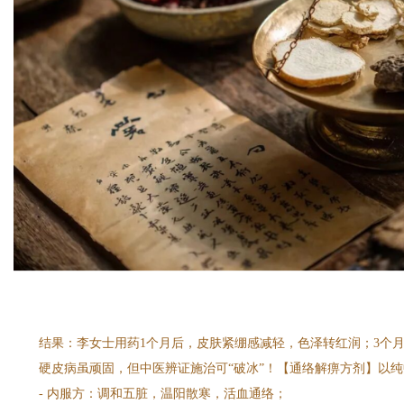
结果：李女士用药1个月后，皮肤紧绷感减轻，色泽转红润；3个
硬皮病虽顽固，但中医辨证施治可“破冰”！【通络解痹方剂】以纯
- 内服方：调和五脏，温阳散寒，活血通络；