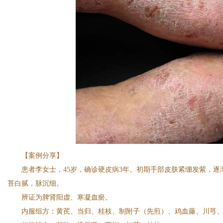
网
【案例分享】
患者李女士，45岁，确诊硬皮病3年。初期手部皮肤紧绷发紫，
苔白腻，脉沉细。
辨证为脾肾阳虚、寒凝血瘀。
内服组方：黄芪、当归、桂枝、制附子（先煎）、鸡血藤、川芎