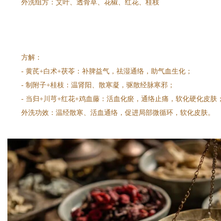
外洗组方：艾叶、透骨草、花椒、红花、桂枝
方解：
- 黄芪+白术+茯苓：补脾益气，祛湿通络，助气血生化；
- 制附子+桂枝：温肾阳、散寒凝，驱散经脉寒邪；
- 当归+川芎+红花+鸡血藤：活血化瘀，通络止痛，软化硬化皮
外洗功效：温经散寒、活血通络，促进局部微循环，软化皮肤。