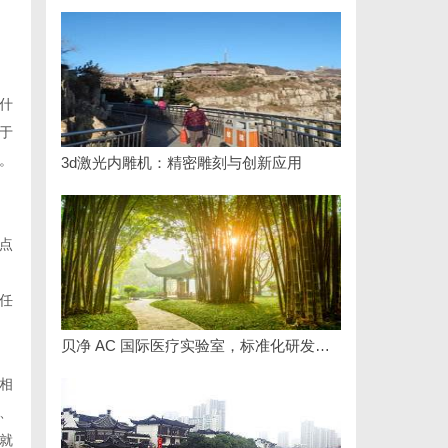
什
于
。
3d激光内雕机：精密雕刻与创新应用
点
任
贝净 AC 国际医疗实验室，标准化研发体系全解析
相
、
就