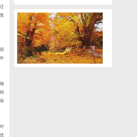
迁
复
据
外
施
辑
保
对
优