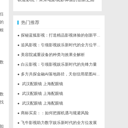
任
的
热门推荐
根
探秘蓝狐影视：打造精品影视体验的创新平台
●
追风影视：引领影视娱乐新时代的全方位平台
●
美容院减重设备的种类与效果全解析
●
数
白云影视：引领影视娱乐新时代的先锋力量
●
多方共探金融AI落地路径，天创信用星图AI助力产业金融智能升级
●
武汉配眼镜 上海配眼镜
●
武汉配眼镜 上海配眼镜
●
数
找
武汉配眼镜 上海配眼镜
●
商标买卖：：如何把握机遇与规避风险
●
飞牛影视助力数字娱乐新时代的全方位发展
●
如