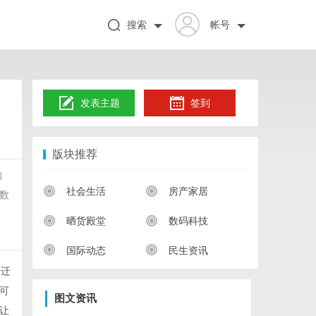
搜索
帐号
发表主题
签到
版块推荐
的
社会生活
房产家居
数
晒货殿堂
数码科技
国际动态
民生资讯
据迁
可
图文资讯
让