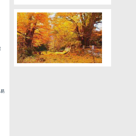
需
、易
。