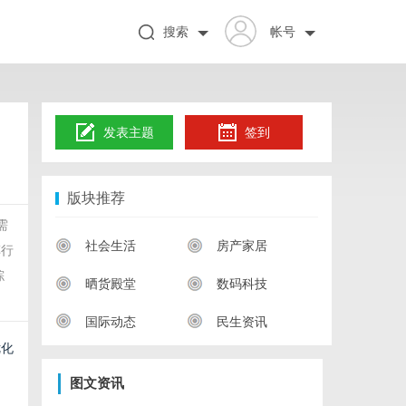
搜索
帐号
发表主题
签到
版块推荐
需
社会生活
房产家居
车行
综
晒货殿堂
数码科技
国际动态
民生资讯
优化
图文资讯