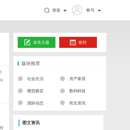
搜索
帐号
发表主题
签到
版块推荐
动
社会生活
房产家居
I
晒货殿堂
数码科技
国际动态
民生资讯
图文资讯
时