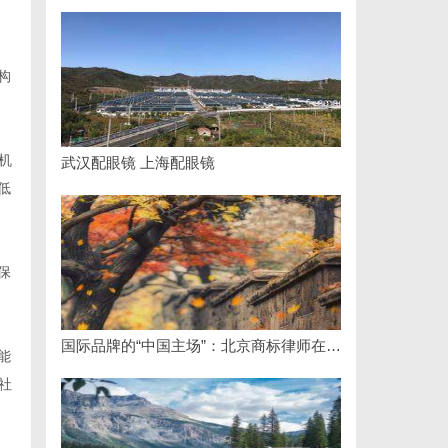
构
机
武汉配眼镜 上海配眼镜
低
保
国际品牌的“中国主场”：北京商标律师在跨境维权中的战略支点
能
社