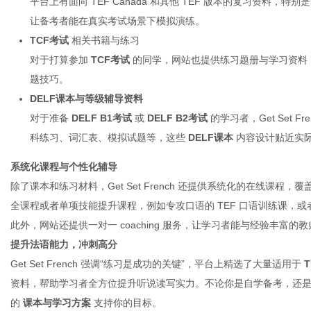
平台上有面向 TEF Canada 和其他 TEF 版本的复习资料，特
让备考者能在真实考试场景下模拟演练。
TCF考试
相关书籍与练习
网
对于打算参加
TCF考试
的同学，网站也提供练习题册与学习资料
题技巧。
DELF课本与等级辅导资料
对于准备
DELF B1考试
或
DELF B2考试
的学习者，Get Set Fr
科练习、词汇表、模拟试题等，这些
DELF课本
内容设计贴近实
系统化课程与个性化辅导
除了课本和练习材料，Get Set French 还提供系统化的在线课
全课程或者单项技能提升课程，例如专攻口语的 TEF 口语训练课，或者
此外，网站还提供一对一 coaching 服务，让学习者能与经验丰
提升法语能力，冲刺高分
Get Set French 强调“练习是成功的关键”，平台上精选了大量适用于
资料，帮助学习者全方位提升听说读写实力。不论你是自学备考，还
的
课本与学习方案
支持你的目标。